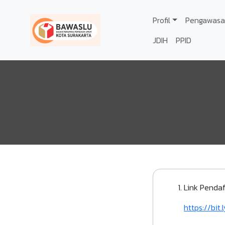
Lompat ke isi utama
Profil
Pengawasa
JDIH
PPID
Link Pendaf
https://bi