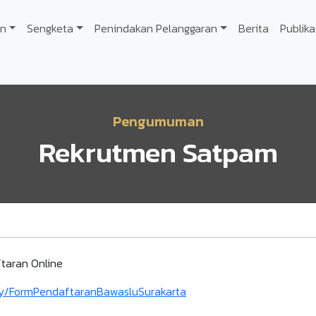
n
Sengketa
Penindakan Pelanggaran
Berita
Publika
Pengumuman
Rekrutmen Satpam
taran Online
t.ly/FormPendaftaranBawasluSurakarta